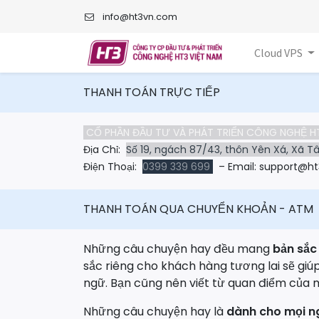
info@ht3vn.com
Cloud VPS
THANH TOÁN TRỰC TIẾP
CỔ PHẦN ĐẦU TƯ VÀ PHÁT TRIỂN CÔNG NGHỆ H
Địa Chỉ:
Số 19, ngách 87/43, thôn Yên Xá, Xã Tâ
Điện Thoại:
0399 339 699
– Email: support@h
THANH TOÁN QUA CHUYỂN KHOẢN - ATM
Những câu chuyện hay đều mang
bản sắc
sắc riêng cho khách hàng tương lai sẽ giú
ngữ. Bạn cũng nên viết từ quan điểm của 
Những câu chuyện hay là
dành cho mọi n