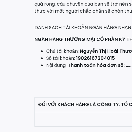
quá rộng, câu chuyện của bạn sẽ trở nên 
thực với một người chắc chắn sẽ chân thự
DANH SÁCH TÀI KHOẢN NGÂN HÀNG NHẬN
NGÂN HÀNG THƯƠNG MẠI CỔ PHẦN KỸ T
Chủ tài khoản:
Nguyễn Thị Hoài Thư
Số tài khoản:
19026167204015
Nội dung:
Thanh toán hóa đơn số: …..
ĐỐI VỚI KHÁCH HÀNG LÀ CÔNG TY, TỔ