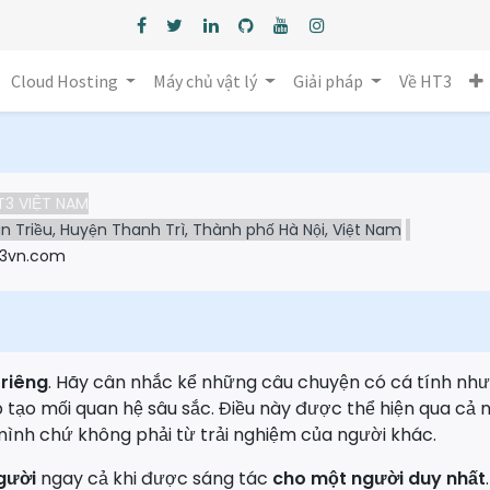
Cloud Hosting
Máy chủ vật lý
Giải pháp
Về HT3
T3 VIỆT NAM
n Triều, Huyện Thanh Trì, Thành phố Hà Nội, Việt Nam
t3vn.com
 riêng
. Hãy cân nhắc kể những câu chuyện có cá tính nh
p tạo mối quan hệ sâu sắc. Điều này được thể hiện qua cả 
mình chứ không phải từ trải nghiệm của người khác.
gười
ngay cả khi được sáng tác
cho một người duy nhất