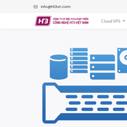
info@ht3vn.com
Cloud VPS