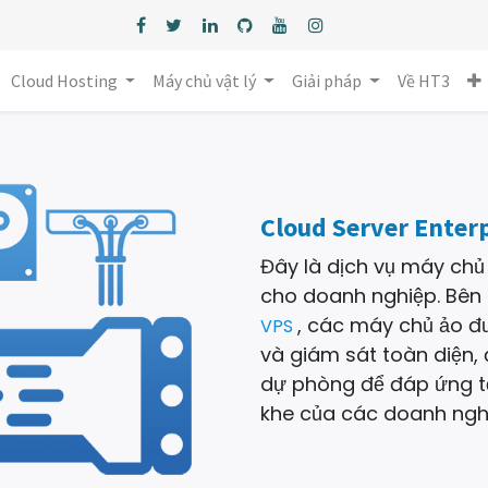
Cloud Hosting
Máy chủ vật lý
Giải pháp
Về HT3
Cloud Server Enter
Đây là dịch vụ máy chủ
cho doanh nghiệp. Bên
, các máy chủ ảo đ
VPS
và giám sát toàn diện, 
dự phòng để đáp ứng tố
khe của các doanh nghi