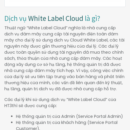
Dịch vụ
White Label Cloud
là gì?
Thuật ngữ “White Label Cloud” nghĩa là nhà cung cấp
dịch vụ đám mây cung cấp tài nguyên điện toán đám
mây cho đại lý sử dụng dịch vụ Cloud White Label, các tài
nguyên này được gắn thương hiệu của đại lý. Các đại lý
được toàn quyền sử dụng tài nguyên đã mua theo chính
sách, thỏa thuận của nhà cung cấp đám mây. Các hoạt
động xây dựng cơ sở hạ tầng, hệ thống quản trị đã được
nhà cung cấp đám mây tích hợp. Vì vậy, công việc chính
của đại lý sẽ ưu tiên tập trung vào bán hàng và phát triển
thương hiệu của mình, các vấn đề liên quan đến kỹ thuật,
hạ tầng, quản trị dịch vụ đã được nhà cung cấp hỗ trợ.
Các đại lý khi sử dụng dịch vụ “White Label Cloud” của
HT3thì sẽ được cung cấp:
Hệ thống quản trị của Admin (Service Portal Admin)
Hệ thống quản trị của khách hàng (Service Portal
Customer).